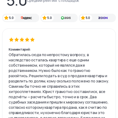
Средний рейтинг с площадок
5.0
5.0
5.0
Комментарий:
Обратилась сюда по непростому вопросу, в
наследство осталась квартира с еще одним
собственником, который не являлся даже
родственником. Нужно было как то грамотно
разойтись. Решили подать в суд о продаже квартиры и
разделить по долям, кому сколько положено по закону.
Сами мы бы точно не справились в этих
хитросплетениях. Юрист грамотно составил иск, все
подсчёты — расчеты быстро, точно и в срок. Два
судебных заседания и пришли к мировому соглашению,
согласно которому квартира продана, как я считаю по
справедливости, ну конечно благодаря юристам это
не превратилось в долгую тягомотину. Благодарю за