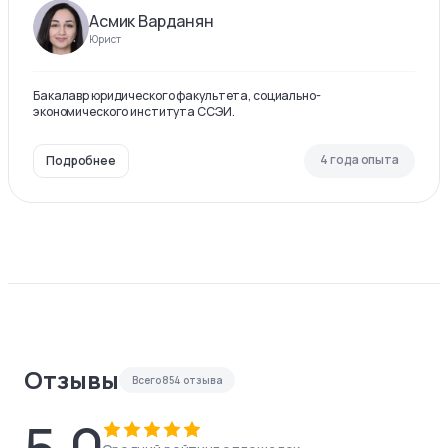
Асмик Варданян
Юрист
Бакалавр юридического факультета, социально-
экономического института ССЭИ.
4 года опыта
Подробнее
Отзывы
Всего
854
отзыва
5.0