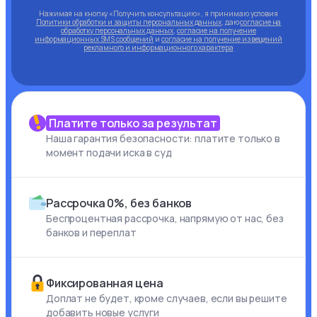
Нажимая на кнопку «Получить консультацию», я принимаю условия
Политики обработки и защиты персональных данных
, даю
согласие на
обработку персональных данных
,
согласие на получение
информационных SMS сообщений
и
согласие на получение извещений
рекламного и информационного характера
Платите только за результат
Наша гарантия безопасности: платите только в
момент подачи иска в суд
Рассрочка 0%, без банков
Беспроцентная рассрочка, напрямую от нас, без
банков и переплат
Фиксированная цена
Доплат не будет, кроме случаев, если вы решите
добавить новые услуги