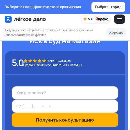
Выберите город фактического проживания
Выбрать город
5.0
Продолжая просматривать этот веб-сайт, вы даете согласие на
Хорошо
использование cookie-файлов
Иск в суд на магазин
5.0
Всего
854
отзыва
Средний рейтинг с Яндекс, 2GIS, Отзовик
Получить консультацию