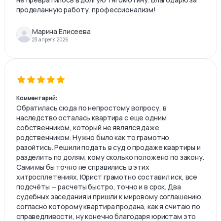
проделанную работу, профессионализм!
Марина Елисеева
23 апреля 2026
Комментарий:
Обратилась сюда по непростому вопросу, в
наследство осталась квартира с еще одним
собственником, который не являлся даже
родственником. Нужно было как то грамотно
разойтись. Решили подать в суд о продаже квартиры и
разделить по долям, кому сколько положено по закону.
Сами мы бы точно не справились в этих
хитросплетениях. Юрист грамотно составил иск, все
подсчёты — расчеты быстро, точно и в срок. Два
судебных заседания и пришли к мировому соглашению,
согласно которому квартира продана, как я считаю по
справедливости, ну конечно благодаря юристам это