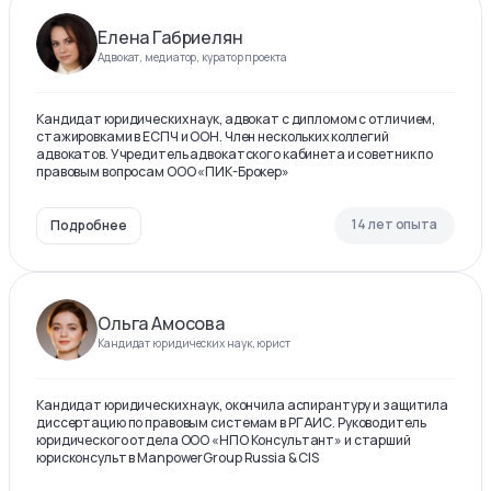
Елена Габриелян
Адвокат, медиатор, куратор проекта
Кандидат юридических наук, адвокат с дипломом с отличием,
стажировками в ЕСПЧ и ООН. Член нескольких коллегий
адвокатов. Учредитель адвокатского кабинета и советник по
правовым вопросам ООО «ПИК-Брокер»
14 лет опыта
Подробнее
Ольга Амосова
Кандидат юридических наук, юрист
Кандидат юридических наук, окончила аспирантуру и защитила
диссертацию по правовым системам в РГАИС. Руководитель
юридического отдела ООО «НПО Консультант» и старший
юрисконсульт в ManpowerGroup Russia & CIS