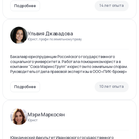
14 лет опыта
Подробнее
Ульвия Джавадова
Юрист, профи по земельному праву
Бакалавр юриспруденции Российского государственного
социального университета. Работала помощником юриста в
компании “Союз Маринс Групп” и юристом по земельным спорам.
Руководитель отдела правовой экспертизы в ООО «ПИК-Брокер»
10 лет опыта
Подробнее
Мэри Маркосян
Юрист
Юридический факультет Ивановского государственного