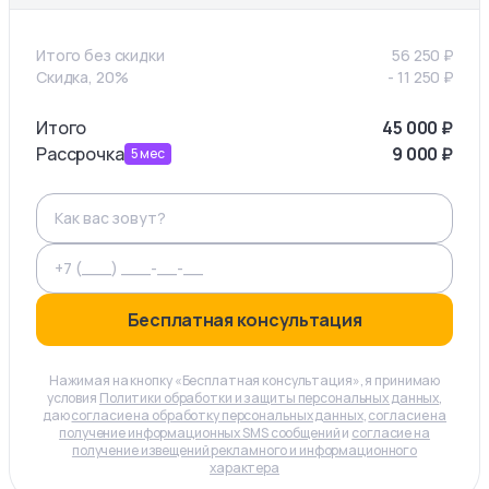
Итого без скидки
56 250
₽
Скидка, 20%
-
11 250
₽
Итого
45 000
₽
Рассрочка
9 000
₽
5
мес
Бесплатная консультация
Нажимая на кнопку «Бесплатная консультация», я принимаю
условия
Политики обработки и защиты персональных данных
,
даю
согласие на обработку персональных данных
,
согласие на
получение информационных SMS сообщений
и
согласие на
получение извещений рекламного и информационного
характера