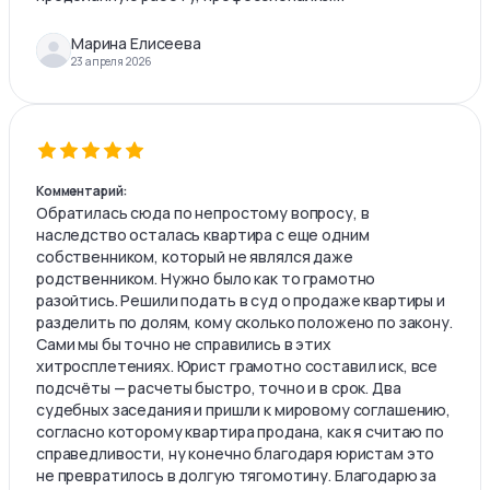
Марина Елисеева
23 апреля 2026
Комментарий:
Обратилась сюда по непростому вопросу, в
наследство осталась квартира с еще одним
собственником, который не являлся даже
родственником. Нужно было как то грамотно
разойтись. Решили подать в суд о продаже квартиры и
разделить по долям, кому сколько положено по закону.
Сами мы бы точно не справились в этих
хитросплетениях. Юрист грамотно составил иск, все
подсчёты — расчеты быстро, точно и в срок. Два
судебных заседания и пришли к мировому соглашению,
согласно которому квартира продана, как я считаю по
справедливости, ну конечно благодаря юристам это
не превратилось в долгую тягомотину. Благодарю за