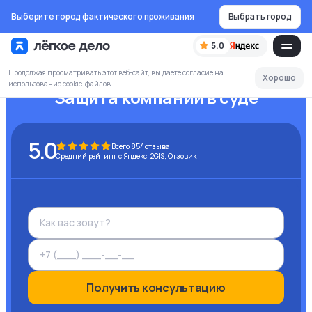
Выберите город фактического проживания
Выбрать город
5.0
Продолжая просматривать этот веб-сайт, вы даете согласие на
Хорошо
использование cookie-файлов
Защита компании в суде
5.0
Всего
854
отзыва
Средний рейтинг с Яндекс, 2GIS, Отзовик
Получить консультацию