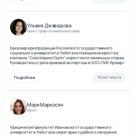
Ульвия Джавадова
Юрист, профи по земельному праву
Бакалавр юриспруденции Российского государственного
социального университета. Работала помощником юриста в
компании “Союз Маринс Групп” и юристом по земельным спорам.
Руководитель отдела правовой экспертизы в ООО «ПИК-Брокер»
10 лет опыта
Подробнее
Мэри Маркосян
Юрист
Юридический факультет Ивановского государственного
университета. Работала секретарем судебного заседания,