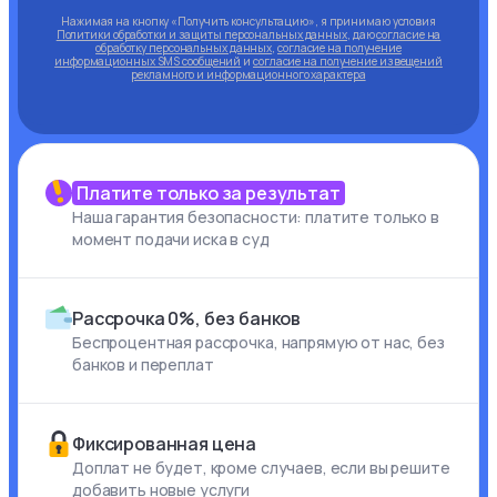
Нажимая на кнопку «Получить консультацию», я принимаю условия
Политики обработки и защиты персональных данных
, даю
согласие на
обработку персональных данных
,
согласие на получение
информационных SMS сообщений
и
согласие на получение извещений
рекламного и информационного характера
Платите только за результат
Наша гарантия безопасности: платите только в
момент подачи иска в суд
Рассрочка 0%, без банков
Беспроцентная рассрочка, напрямую от нас, без
банков и переплат
Фиксированная цена
Доплат не будет, кроме случаев, если вы решите
добавить новые услуги