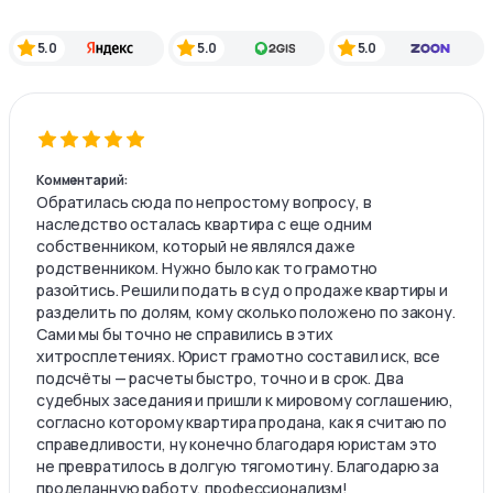
5.0
5.0
5.0
Комментарий:
Обратилась сюда по непростому вопросу, в
наследство осталась квартира с еще одним
собственником, который не являлся даже
родственником. Нужно было как то грамотно
разойтись. Решили подать в суд о продаже квартиры и
разделить по долям, кому сколько положено по закону.
Сами мы бы точно не справились в этих
хитросплетениях. Юрист грамотно составил иск, все
подсчёты — расчеты быстро, точно и в срок. Два
судебных заседания и пришли к мировому соглашению,
согласно которому квартира продана, как я считаю по
справедливости, ну конечно благодаря юристам это
не превратилось в долгую тягомотину. Благодарю за
проделанную работу, профессионализм!