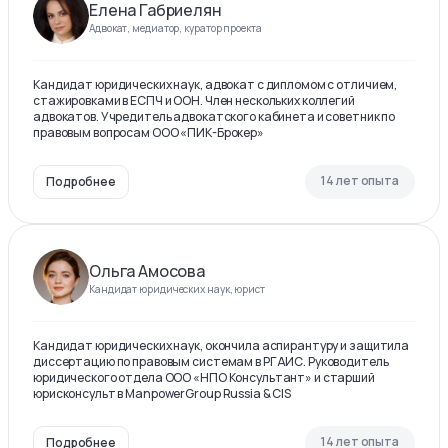
Елена Габриелян
Адвокат, медиатор, куратор проекта
Кандидат юридических наук, адвокат с дипломом с отличием,
стажировками в ЕСПЧ и ООН. Член нескольких коллегий
адвокатов. Учредитель адвокатского кабинета и советник по
правовым вопросам ООО «ПИК-Брокер»
14 лет опыта
Подробнее
Ольга Амосова
Кандидат юридических наук, юрист
Кандидат юридических наук, окончила аспирантуру и защитила
диссертацию по правовым системам в РГАИС. Руководитель
юридического отдела ООО «НПО Консультант» и старший
юрисконсульт в ManpowerGroup Russia & CIS
14 лет опыта
Подробнее